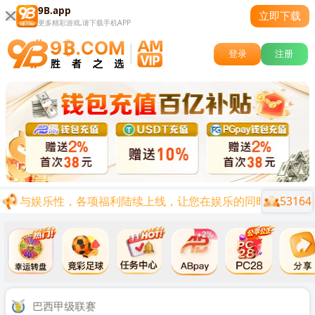
9B.app
立即下载
更多精彩游戏,请下载手机APP
登录
注册
53164
体验与娱乐性，各项福利陆续上线，让您在娱乐的同时兼顾0基础0
关闭
时后
巴西甲级联赛