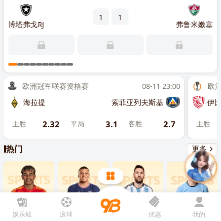
先点击
，再
“添加到主屏幕”
1
1
RJ
博塔弗戈RJ
弗鲁米嫩塞
科尔
5
主
欧洲冠军联赛资格赛
08-11 23:00
欧洲联
海拉提
索菲亚列夫斯基
伊比利亚
2.32
3.1
2.7
主胜
平局
客胜
主胜
热门
更多
娱乐城
滚球
优惠
我的